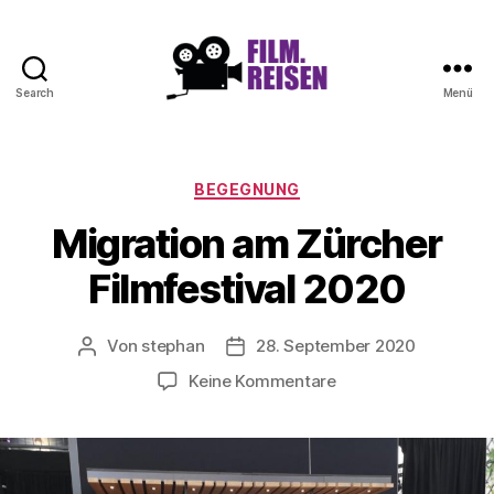
Search
Menü
Filmreisen
Kategorien
BEGEGNUNG
Migration am Zürcher
Filmfestival 2020
Von
stephan
28. September 2020
Beitragsautor
Beitragsdatum
zu
Keine Kommentare
Migration
am
Zürcher
Filmfestival